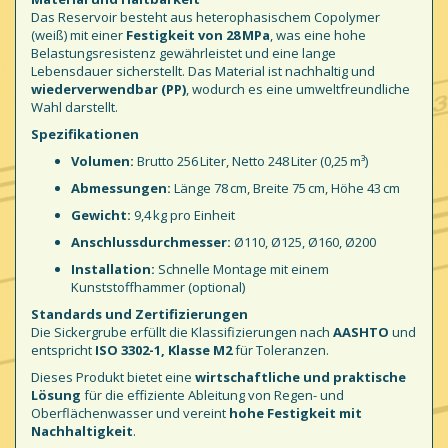
Das Reservoir besteht aus heterophasischem Copolymer
(weiß) mit einer
Festigkeit von 28 MPa
, was eine hohe
Belastungsresistenz gewährleistet und eine lange
Lebensdauer sicherstellt. Das Material ist nachhaltig und
wiederverwendbar (PP)
, wodurch es eine umweltfreundliche
Wahl darstellt.
Spezifikationen
Volumen:
Brutto 256 Liter, Netto 248 Liter (0,25 m³)
Abmessungen:
Länge 78 cm, Breite 75 cm, Höhe 43 cm
Gewicht:
9,4 kg pro Einheit
Anschlussdurchmesser:
Ø110, Ø125, Ø160, Ø200
Installation:
Schnelle Montage mit einem
Kunststoffhammer (optional)
Standards und Zertifizierungen
Die Sickergrube erfüllt die Klassifizierungen nach
AASHTO
und
entspricht
ISO 3302-1, Klasse M2
für Toleranzen.
Dieses Produkt bietet eine
wirtschaftliche und praktische
Lösung
für die effiziente Ableitung von Regen- und
Oberflächenwasser und vereint
hohe Festigkeit mit
Nachhaltigkeit
.