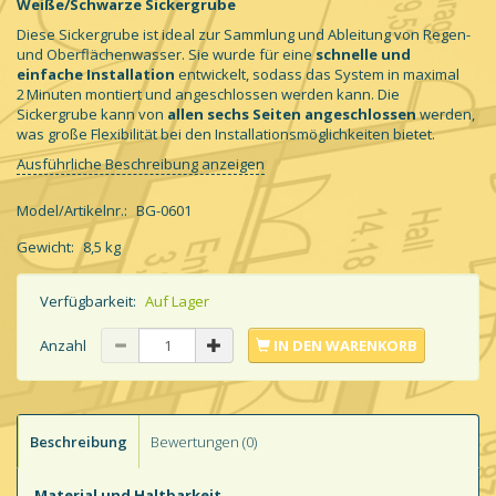
Weiße/Schwarze Sickergrube
Diese Sickergrube ist ideal zur Sammlung und Ableitung von Regen-
und Oberflächenwasser. Sie wurde für eine
schnelle und
einfache Installation
entwickelt, sodass das System in maximal
2 Minuten montiert und angeschlossen werden kann. Die
Sickergrube kann von
allen sechs Seiten angeschlossen
werden,
was große Flexibilität bei den Installationsmöglichkeiten bietet.
Ausführliche Beschreibung anzeigen
Model/Artikelnr.:
BG-0601
Gewicht:
8,5 kg
Verfügbarkeit:
Auf Lager
Anzahl
IN DEN WARENKORB
Beschreibung
Bewertungen (0)
Material und Haltbarkeit