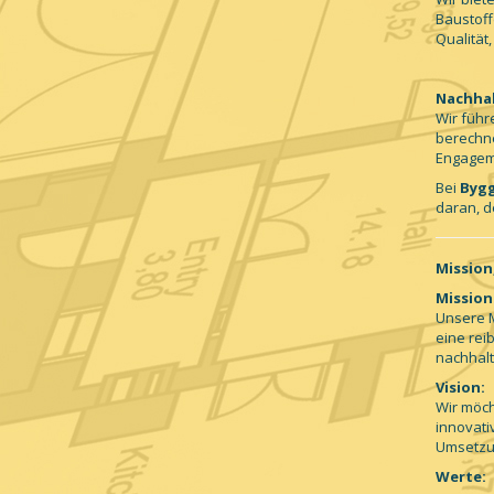
Baustoff
Qualität
Nachhal
Wir füh
berechne
Engageme
Bei
Bygg
daran, d
Mission
Mission
Unsere M
eine rei
nachhalt
Vision:
Wir möch
innovati
Umsetzun
Werte: