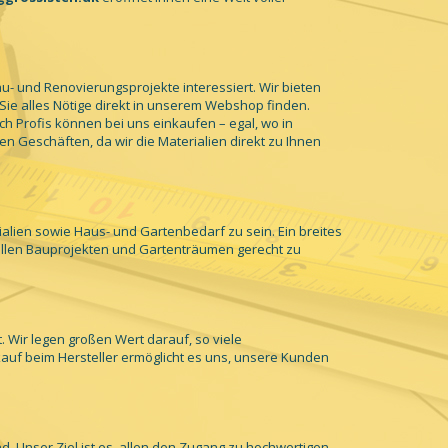
au- und Renovierungsprojekte interessiert. Wir bieten
ie alles Nötige direkt in unserem Webshop finden.
h Profis können bei uns einkaufen – egal, wo in
 Geschäften, da wir die Materialien direkt zu Ihnen
lien sowie Haus- und Gartenbedarf zu sein. Ein breites
m allen Bauprojekten und Gartenträumen gerecht zu
t. Wir legen großen Wert darauf, so viele
auf beim Hersteller ermöglicht es uns, unsere Kunden
d. Unser Ziel ist es, allen den Zugang zu hochwertigen