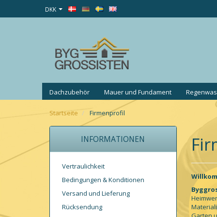
DKK
Dachzubehör
Mauer und Fundament
Regenwass
Startseite
Firmenprofil
Fir
INFORMATIONEN
Vertraulichkeit
Willko
Bedingungen & Konditionen
Byggros
Versand und Lieferung
Heimwerk
Rücksendung
Material
Garten 