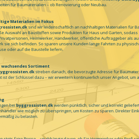
eiten für Baumaterialien – ob Renovierung oder Neubau.
tige Materialien im Fokus
rossisten.dk
sind wir leidenschaftlich an nachhaltigen Materialien für B
ße Auswahl an Baustoffen sowie Produkten für Haus und Garten, sodass S
rivatpersonen, Heimwerker, Handwerker, öffentliche Auftraggeber als auc
 sie sich befinden. So sparen unsere Kunden lange Fahrten zu physischen
se oder auf die Baustelle liefern.
 wachsendes Sortiment
yggrossisten.dk
streben danach, die bevorzugte Adresse für Baumateria
t ist der Schlüssel dazu – wir erweitern kontinuierlich unser Angebot, u
ng
ngen bei
byggrossisten.dk
werden pünktlich, sicher und korrekt geliefer
händler wie möglich zu überspringen, um Kosten zu sparen. Direkter Eink
ermäßig zu belasten.
en stets faire Preise – unabhängig davon, ob Sie Heimwerker oder Profi sin