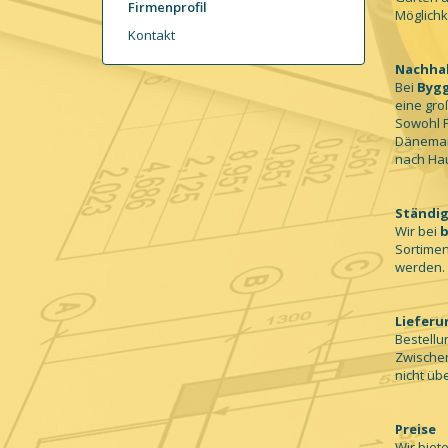
Firmenprofil
Möglichk
Kontakt
Nachhal
Bei
Bygg
eine gro
Sowohl P
Dänemark
nach Hau
Ständig
Wir bei
b
Sortimen
werden.
Lieferu
Bestellu
Zwischen
nicht üb
Preise
Wir biet