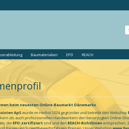
erableitung
Baumaterialien
EPD
REACH
menprofil
mmen beim neuesten Online-Baumarkt Dänemarks
sisten ApS
wurde im Herbst 2024 gegründet und betreibt den Webshop
ern als auch professionellen Handwerkern den bevorzugten Online-Shop 
ien, die
EPD-zertifiziert
sind und den
REACH-Richtlinien
entsprechen. Z
und Bauwesen zu wettbewerbsfähigen Preisen. Unser Webshop
www.byg