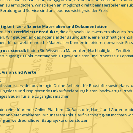
en zu ermöglichen. Wir streben an, möglichst direkt beim Hersteller ein
, Beratung und Service sind uns ebenso wichtig wie der Preis.
tigkeit, zertifizierte Materialien und Dokumentation
ren
EPD-zertifizierte Produkte
, die es sowohl Heimwerkern als auch Pro
n. Wir glauben an das Potenzial der Bauindustrie, eine nachhaltigere Zu
nt für umweltfreundliche Materialien Kunden inspirieren, bewusste Ents
rossisten.dk
finden Sie Wissen zu Materialien, Nachhaltigkeit, Zertifizi
en Zugang zu Dokumentationen zu gewährleisten und Prozesse zu optimi
, Vision und Werte
:
ission ist es, der bevorzugte Online-Anbieter für Baustoffe sowie Haus
bungslose und inspirierende Einkaufserfahrung bieten, hochwertige Prod
iges Bauen für alle zugänglich machen.
ten eine führende Online-Plattform für Baustoffe, Haus- und Gartenprod
ver Anbieter etablieren. Mit unserem Fokus auf Nachhaltigkeit möchten wi
g umweltfreundlicher Bauprojekte unterstützen.