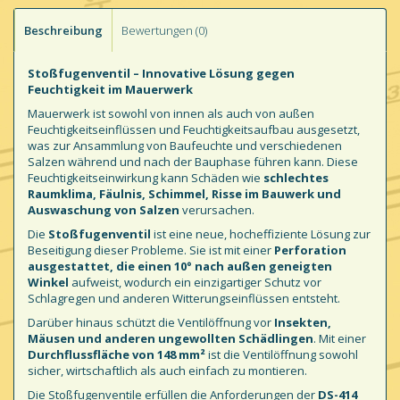
Beschreibung
Bewertungen (0)
Stoßfugenventil – Innovative Lösung gegen
Feuchtigkeit im Mauerwerk
Mauerwerk ist sowohl von innen als auch von außen
Feuchtigkeitseinflüssen und Feuchtigkeitsaufbau ausgesetzt,
was zur Ansammlung von Baufeuchte und verschiedenen
Salzen während und nach der Bauphase führen kann. Diese
Feuchtigkeitseinwirkung kann Schäden wie
schlechtes
Raumklima, Fäulnis, Schimmel, Risse im Bauwerk und
Auswaschung von Salzen
verursachen.
Die
Stoßfugenventil
ist eine neue, hocheffiziente Lösung zur
Beseitigung dieser Probleme. Sie ist mit einer
Perforation
ausgestattet, die einen 10° nach außen geneigten
Winkel
aufweist, wodurch ein einzigartiger Schutz vor
Schlagregen und anderen Witterungseinflüssen entsteht.
Darüber hinaus schützt die Ventilöffnung vor
Insekten,
Mäusen und anderen ungewollten Schädlingen
. Mit einer
Durchflussfläche von 148 mm²
ist die Ventilöffnung sowohl
sicher, wirtschaftlich als auch einfach zu montieren.
Die Stoßfugenventile erfüllen die Anforderungen der
DS-414