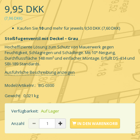
9,95 DKK
(
7,96 DKK
)
Kaufen Sie
10
und mehr für jeweils
9,50 DKK
(
7,60 DKK
)
Stoßfugenventil mit Deckel – Grau
Hocheffiziente Lösung zum Schutz von Mauerwerk gegen
Feuchtigkeit, Schlagregen und Schädlinge. Mit 10°-Neigung,
Durchflussfläche 148 mm² und einfacher Montage. Erfüllt DS-414 und
SBI-189 Standards.
Ausführliche Beschreibung anzeigen
Model/Artikelnr.:
BG-0300
Gewicht:
0,021 kg
Verfügbarkeit:
Auf Lager
Anzahl
IN DEN WARENKORB