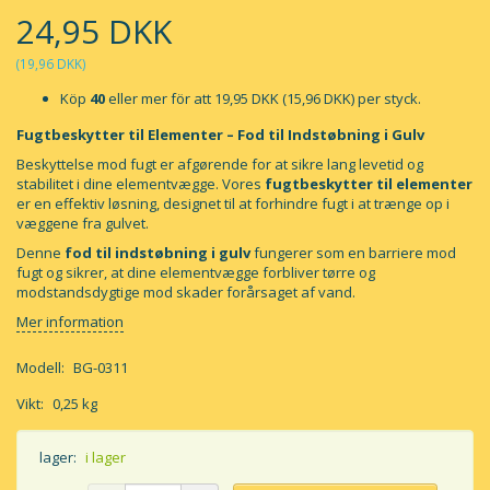
24,95 DKK
(
19,96 DKK
)
Köp
40
eller mer för att
19,95 DKK
(
15,96 DKK
)
per styck.
Fugtbeskytter til Elementer – Fod til Indstøbning i Gulv
Beskyttelse mod fugt er afgørende for at sikre lang levetid og
stabilitet i dine elementvægge. Vores
fugtbeskytter til elementer
er en effektiv løsning, designet til at forhindre fugt i at trænge op i
væggene fra gulvet.
Denne
fod til indstøbning i gulv
fungerer som en barriere mod
fugt og sikrer, at dine elementvægge forbliver tørre og
modstandsdygtige mod skader forårsaget af vand.
Mer information
Modell:
BG-0311
Vikt:
0,25 kg
lager:
i lager