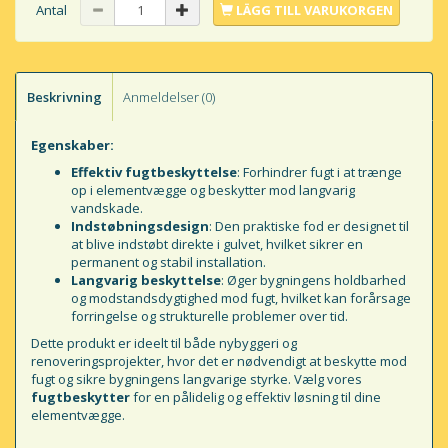
Antal
LÄGG TILL VARUKORGEN
Beskrivning
Anmeldelser (0)
Egenskaber:
Effektiv fugtbeskyttelse
: Forhindrer fugt i at trænge
op i elementvægge og beskytter mod langvarig
vandskade.
Indstøbningsdesign
: Den praktiske fod er designet til
at blive indstøbt direkte i gulvet, hvilket sikrer en
permanent og stabil installation.
Langvarig beskyttelse
: Øger bygningens holdbarhed
og modstandsdygtighed mod fugt, hvilket kan forårsage
forringelse og strukturelle problemer over tid.
Dette produkt er ideelt til både nybyggeri og
renoveringsprojekter, hvor det er nødvendigt at beskytte mod
fugt og sikre bygningens langvarige styrke. Vælg vores
fugtbeskytter
for en pålidelig og effektiv løsning til dine
elementvægge.