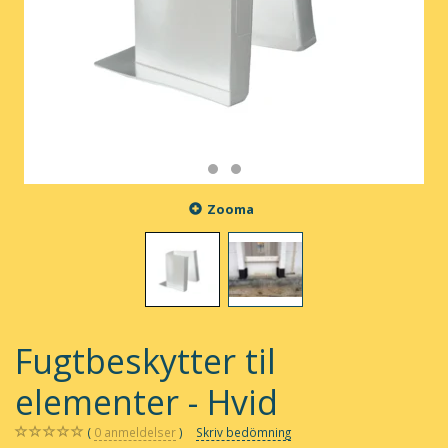
Zooma
Fugtbeskytter til
elementer - Hvid
0
anmeldelser
Skriv bedömning