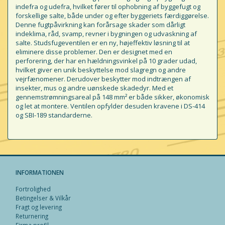
indefra og udefra, hvilket fører til ophobning af byggefugt og
forskellige salte, både under og efter byggeriets færdiggørelse.
Denne fugtpåvirkning kan forårsage skader som dårligt
indeklima, råd, svamp, revner i bygningen og udvaskning af
salte. Studsfugeventilen er en ny, højeffektiv løsning til at
eliminere disse problemer. Den er designet med en
perforering, der har en hældningsvinkel på 10 grader udad,
hvilket giver en unik beskyttelse mod slagregn og andre
vejrfænomener. Derudover beskytter mod indtrængen af
insekter, mus og andre uønskede skadedyr. Med et
gennemstrømningsareal på 148 mm² er både sikker, økonomisk
og let at montere. Ventilen opfylder desuden kravene i DS-414
og SBI-189 standarderne.
INFORMATIONEN
Fortrolighed
Betingelser & Vilkår
Fragt og levering
Returnering
Firma profil