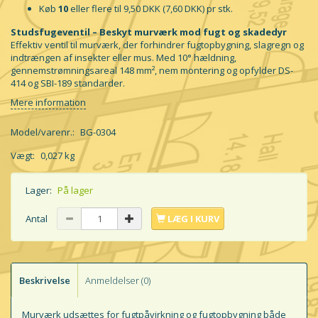
Køb
10
eller flere til
9,50 DKK
(
7,60 DKK
)
pr stk.
Studsfugeventil – Beskyt murværk mod fugt og skadedyr
Effektiv ventil til murværk, der forhindrer fugtopbygning, slagregn og
indtrængen af insekter eller mus. Med 10° hældning,
gennemstrømningsareal 148 mm², nem montering og opfylder DS-
414 og SBI-189 standarder.
Mere information
Model/varenr.:
BG-0304
Vægt:
0,027 kg
Lager:
På lager
Antal
LÆG I KURV
Beskrivelse
Anmeldelser (0)
Murværk udsættes for fugtpåvirkning og fugtopbygning både